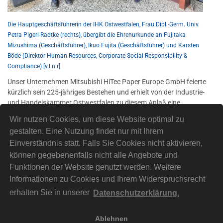
Die Hauptgeschäftsführerin der IHK Ostwestfalen, Frau Dipl.-Germ. Univ.
Petra Pigerl-Radtke (rechts), übergibt die Ehrenurkunde an Fujitaka
Mizushima (Geschäftsführer), Ikuo Fujita (Geschäftsführer) und Karsten
Böde (Direktor Human Resources, Corporate Social Responsibility &
Compliance) [v.l.n.r]
Unser Unternehmen Mitsubishi HiTec Paper Europe GmbH feierte
kürzlich sein 225-jähriges Bestehen und erhielt von der Industrie-
und Handelskammer Ostwestfalen zu diesem Anlaß eine
Ehrenurkunde.
Wir nutzen Cookies, um diese Website optimal zu
Wir hoffen, dass wir durch unsere Geschäftstätigkeit in dieser
gestalten. Eine Nutzung findet nur mit Ihrem
Region auch weiterhin zur Verwirklichung einer nachhaltigen
Einverständnis statt. Falls Sie Cookies nicht aktivieren,
Gesellschaft beitragen können.
können gegebenenfalls nicht alle Angebote und
Mehr Informationen zu unserer 225-jährigen Firmenhistorie
Funktionen der Website genutzt werden. Weitere
erhalten Sie
hier
unter "Historie".
Informationen zu Cookies und Ihrem Widerspruchsrecht
erhalten Sie in unserer
Datenschutzerklärung.
Ablehnen