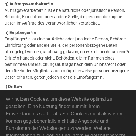
g) Auftragsverarbeiter*in
Auftragsverarbeiter*in ist eine natürliche oder juristische Person,
Behörde, Einrichtung oder andere Stelle, die personenbezogene
Daten im Auftrag des Verantwortlichen verarbeitet.
h) Empfänger*in
Empfänger*in ist eine natürliche oder juristische Person, Behörde,
Einrichtung oder andere Stelle, der personenbezogene Daten
offengelegt werden, unabhängig davon, ob es sich bei ihr um eine*n
Dritte*n handelt oder nicht. Behörden, die im Rahmen eines
bestimmten Untersuchungsauftrags nach dem Unionsrecht oder
dem Recht der Mitgliedstaaten möglicherweise personenbezogene
Daten erhalten, gelten jedoch nicht als Empfänger*in.
i) Dritte*r
Dritte*r ist eine natürliche oder juristische Person, Behörde,
Wir nutzen Cookies, um diese Website optimal zu
Einrichtung oder andere Stelle außer der betroffenen Person, dem*r
Verantwortlichen, dem*r Auftragsverarbeiter*in und den Personen,
gestalten. Eine Nutzung findet nur mit Ihrem
die unter der unmittelbaren Verantwortung des*r Verantwortlichen
Einverständnis statt. Falls Sie Cookies nicht aktivieren,
oder des*r Auftragsverarbeiters*in befugt sind, die
können gegebenenfalls nicht alle Angebote und
personenbezogenen Daten zu verarbeiten.
Funktionen der Website genutzt werden. Weitere
j) Einwilligung
Informationen zu Cookies und Ihrem Widerspruchsrecht