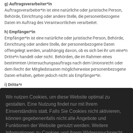
g) Auftragsverarbeiter*in
Auftragsverarbeiter*in ist eine natürliche oder juristische Person,
Behörde, Einrichtung oder andere Stelle, die personenbezogene
Daten im Auftrag des Verantwortlichen verarbeitet.
h) Empfänger*in
Empfänger*in ist eine natürliche oder juristische Person, Behörde,
Einrichtung oder andere Stelle, der personenbezogene Daten
offengelegt werden, unabhängig davon, ob es sich bei ihr um eine*n
Dritte*n handelt oder nicht. Behörden, die im Rahmen eines
bestimmten Untersuchungsauftrags nach dem Unionsrecht oder
dem Recht der Mitgliedstaaten möglicherweise personenbezogene
Daten erhalten, gelten jedoch nicht als Empfänger*in.
i) Dritte*r
Dritte*r ist eine natürliche oder juristische Person, Behörde,
Wir nutzen Cookies, um diese Website optimal zu
Einrichtung oder andere Stelle außer der betroffenen Person, dem*r
Verantwortlichen, dem*r Auftragsverarbeiter*in und den Personen,
gestalten. Eine Nutzung findet nur mit Ihrem
die unter der unmittelbaren Verantwortung des*r Verantwortlichen
Einverständnis statt. Falls Sie Cookies nicht aktivieren,
oder des*r Auftragsverarbeiters*in befugt sind, die
können gegebenenfalls nicht alle Angebote und
personenbezogenen Daten zu verarbeiten.
Funktionen der Website genutzt werden. Weitere
j) Einwilligung
Informationen zu Cookies und Ihrem Widerspruchsrecht