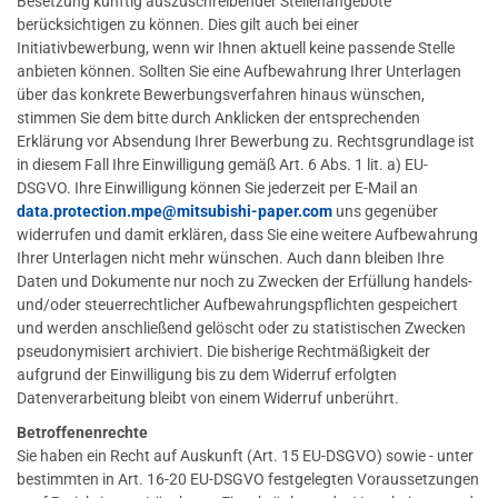
Besetzung künftig auszuschreibender Stellenangebote
berücksichtigen zu können. Dies gilt auch bei einer
Initiativbewerbung, wenn wir Ihnen aktuell keine passende Stelle
anbieten können. Sollten Sie eine Aufbewahrung Ihrer Unterlagen
über das konkrete Bewerbungsverfahren hinaus wünschen,
stimmen Sie dem bitte durch Anklicken der entsprechenden
Erklärung vor Absendung Ihrer Bewerbung zu. Rechtsgrundlage ist
in diesem Fall Ihre Einwilligung gemäß Art. 6 Abs. 1 lit. a) EU-
DSGVO. Ihre Einwilligung können Sie jederzeit per E-Mail an
data.protection.mpe
@mitsubishi-paper.com
uns gegenüber
widerrufen und damit erklären, dass Sie eine weitere Aufbewahrung
Ihrer Unterlagen nicht mehr wünschen. Auch dann bleiben Ihre
Daten und Dokumente nur noch zu Zwecken der Erfüllung handels-
und/oder steuerrechtlicher Aufbewahrungspflichten gespeichert
und werden anschließend gelöscht oder zu statistischen Zwecken
pseudonymisiert archiviert. Die bisherige Rechtmäßigkeit der
aufgrund der Einwilligung bis zu dem Widerruf erfolgten
Datenverarbeitung bleibt von einem Widerruf unberührt.
Betroffenenrechte
Sie haben ein Recht auf Auskunft (Art. 15 EU-DSGVO) sowie - unter
bestimmten in Art. 16-20 EU-DSGVO festgelegten Voraussetzungen