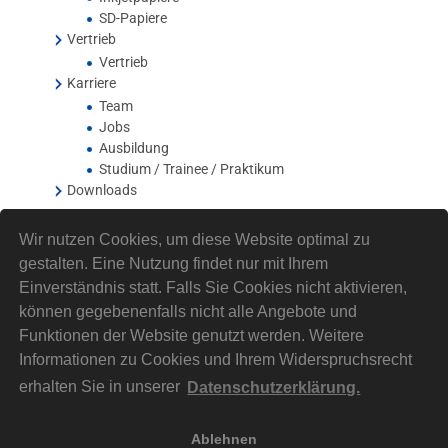
SD-Papiere
Vertrieb
Vertrieb
Karriere
Team
Jobs
Ausbildung
Studium / Trainee / Praktikum
Downloads
Wir nutzen Cookies, um diese Website optimal zu
gestalten. Eine Nutzung findet nur mit Ihrem
Einverständnis statt. Falls Sie Cookies nicht aktivieren,
können gegebenenfalls nicht alle Angebote und
Funktionen der Website genutzt werden. Weitere
Informationen zu Cookies und Ihrem Widerspruchsrecht
erhalten Sie in unserer
Datenschutzerklärung.
Ablehnen