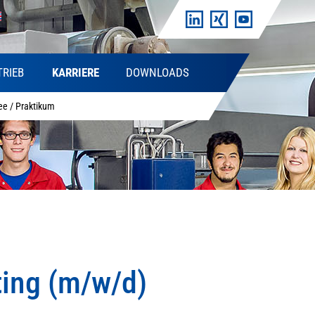
TRIEB
KARRIERE
DOWNLOADS
ee / Praktikum
ting (m/w/d)